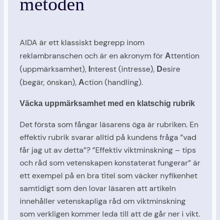
metoden
AIDA är ett klassiskt begrepp inom
reklambranschen och är en akronym för
ttention
A
(uppmärksamhet),
nterest (intresse),
esire
I
D
(begär, önskan),
ction (handling).
A
Väcka uppmärksamhet med en klatschig rubrik
Det första som fångar läsarens öga är rubriken. En
effektiv rubrik svarar alltid på kundens fråga ”vad
får jag ut av detta”? ”Effektiv viktminskning – tips
och råd som vetenskapen konstaterat fungerar” är
ett exempel på en bra titel som väcker nyfikenhet
samtidigt som den lovar läsaren att artikeln
innehåller vetenskapliga råd om viktminskning
som verkligen kommer leda till att de går ner i vikt.