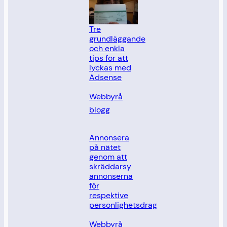
Tre
grundläggande
och enkla
tips för att
lyckas med
Adsense
I relation till
Webbyrå
blogg
Annonsera
på nätet
genom att
skräddarsy
annonserna
för
respektive
personlighetsdrag
I relation till
Webbyrå