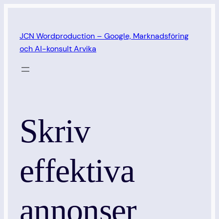
Hoppa
till
JCN Wordproduction – Google, Marknadsföring
innehåll
och AI-konsult Arvika
Skriv
effektiva
annonser