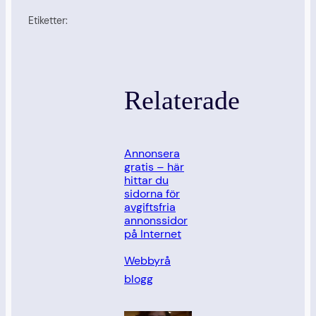
Etiketter:
Relaterade
Annonsera
gratis – här
hittar du
sidorna för
avgiftsfria
annonssidor
på Internet
I relation till
Webbyrå
blogg