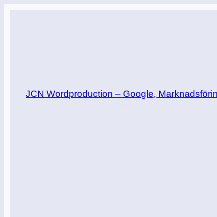
Hoppa
till
innehåll
JCN Wordproduction – Google, Marknadsföring