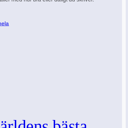
hela
ärldens bästa