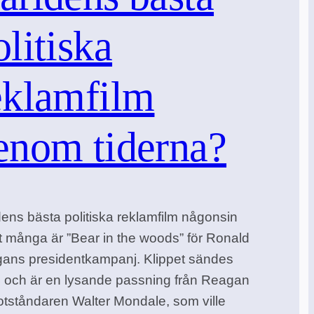
olitiska
eklamfilm
enom tiderna?
dens bästa politiska reklamfilm någonsin
gt många är ”Bear in the woods” för Ronald
ans presidentkampanj. Klippet sändes
 och är en lysande passning från Reagan
motståndaren Walter Mondale, som ville