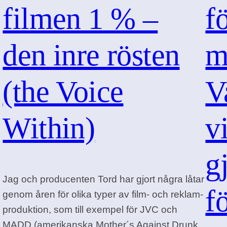
filmen 1 % –
f
den inre rösten
m
(the Voice
V
Within)
v
g
Jag och producenten Tord har gjort några låtar
f
genom åren för olika typer av film- och reklam-
produktion, som till exempel för JVC och
MADD (amerikanska Mother´s Against Drunk