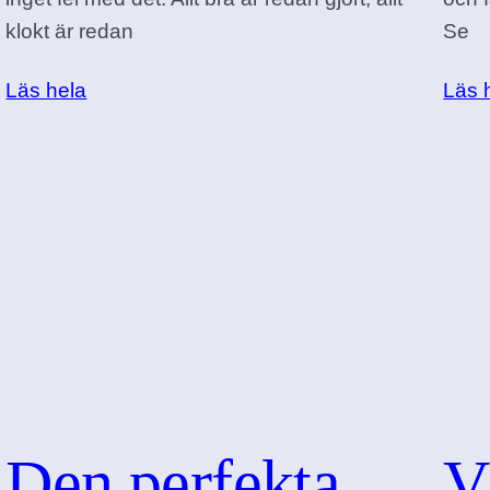
klokt är redan
Se
Läs hela
Läs 
Den perfekta
V