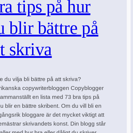
ra tips på hur
u blir bättre på
tt skriva
e du vilja bli bättre på att skriva?
ikanska copywriterbloggen Copyblogger
sammanställt en lista med 73 bra tips på
u blir en bättre skribent. Om du vill bli en
ångsrik bloggare är det mycket viktigt att
emästrar skrivandets konst. Din blogg står
aller med hur bra eller dåligt du skriver.