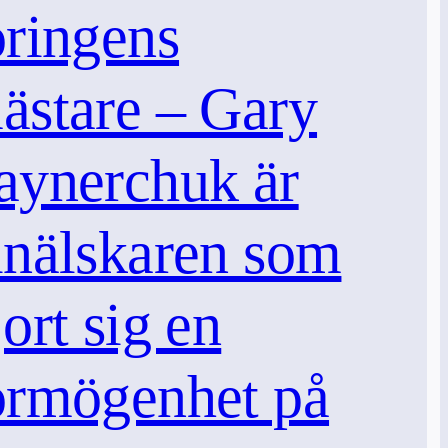
öringens
ästare – Gary
aynerchuk är
inälskaren som
jort sig en
örmögenhet på