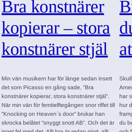
Bra konstnärer
B
kopierar – stora
d
konstnärer stjäl
a
Min vän musikern har för länge sedan insett
Skull
det som Picasso en gång sade, ”Bra
Amer
konstnärer kopierar, stora konstnärer stjäl”.
har 
När min vän för femtielftegången snor riffet till
hur d
”Knocking on Heaven´s door” brukar han
framg
skrocka belåtet ”snyggt snott AB”. Och det är
du b
inget fel med det. Allt bra är redan gjort, allt
och f