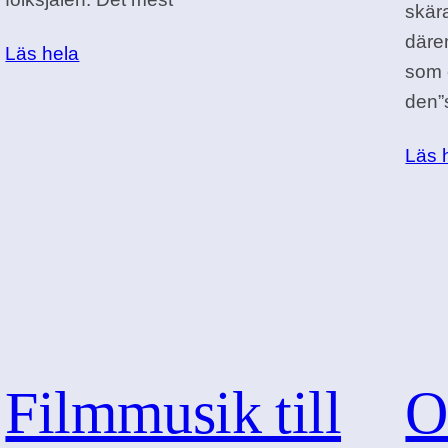
skär
därem
Läs hela
som 
den”
e
Läs 
Filmmusik till
O