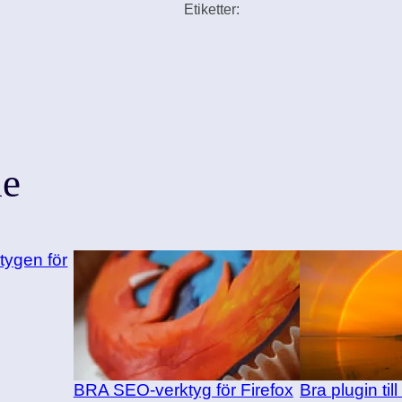
Etiketter:
de
tygen för
BRA SEO-verktyg för Firefox
Bra plugin ti