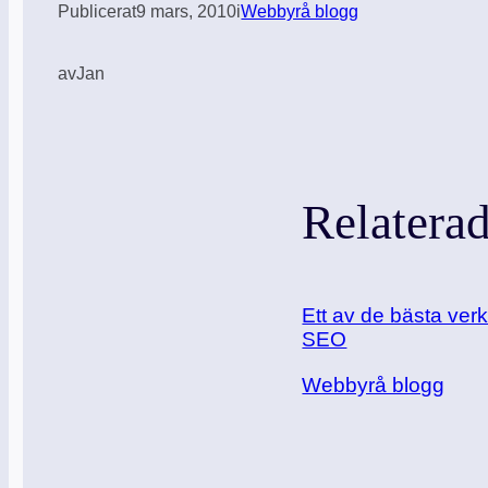
Publicerat
9 mars, 2010
i
Webbyrå blogg
av
Jan
Relatera
Ett av de bästa verk
SEO
I relation till
Webbyrå blogg