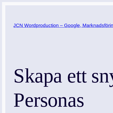
Hoppa
till
innehåll
JCN Wordproduction – Google, Marknadsföring
Skapa ett sn
Personas